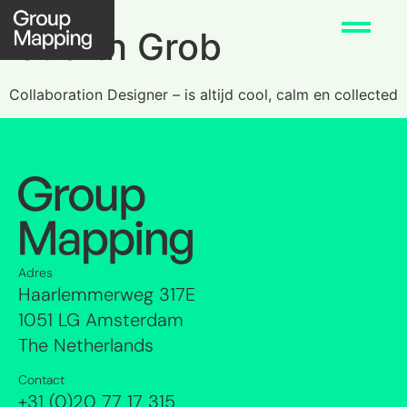
Judith Grob
Collaboration Designer – is altijd cool, calm en collected
Adres
Haarlemmerweg 317E
1051 LG Amsterdam
The Netherlands
Contact
+31 (0)20 77 17 315