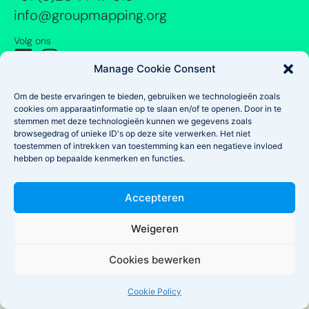
info@groupmapping.org
Volg ons
Manage Cookie Consent
Copyright © 2026 GroupMapping
Disclaimer *
Onze voorwaarden
Privacy Policy *
Om de beste ervaringen te bieden, gebruiken we technologieën zoals
cookies om apparaatinformatie op te slaan en/of te openen. Door in te
stemmen met deze technologieën kunnen we gegevens zoals
browsegedrag of unieke ID's op deze site verwerken. Het niet
toestemmen of intrekken van toestemming kan een negatieve invloed
hebben op bepaalde kenmerken en functies.
Accepteren
Weigeren
Cookies bewerken
Cookie Policy