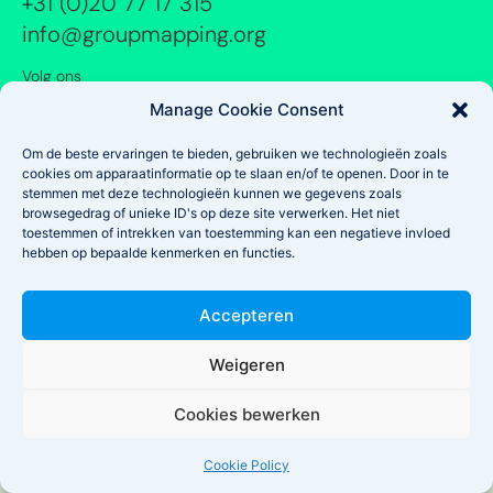
+31 (0)20 77 17 315
info@groupmapping.org
Volg ons
Manage Cookie Consent
Copyright © 2026 GroupMapping
Om de beste ervaringen te bieden, gebruiken we technologieën zoals
Disclaimer *
Onze voorwaarden
Privacy Policy *
cookies om apparaatinformatie op te slaan en/of te openen. Door in te
stemmen met deze technologieën kunnen we gegevens zoals
browsegedrag of unieke ID's op deze site verwerken. Het niet
toestemmen of intrekken van toestemming kan een negatieve invloed
hebben op bepaalde kenmerken en functies.
Accepteren
Weigeren
Cookies bewerken
Cookie Policy