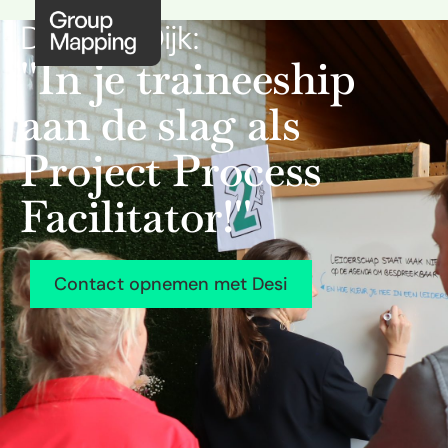
Desi van Dijk:
''In je traineeship
aan de slag als
Project Process
Facilitator!''
Contact opnemen met Desi