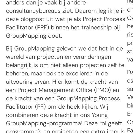
ie
anders dan je vaak bij andere
en
consultancybureaus ziet. Daarom leg ik je in
Ov
deze blogpost uit wat je als Project Process
be
Facilitator (PPF) binnen het traineeship bij
ri
GroupMapping doet.
pr
Bij GroupMapping geloven we dat het in de
st
wereld van projecten en veranderingen
v
belangrijk is om niet alleen projecten zelf te
Da
beheren, maar ook te excelleren in de
es
uitvoering ervan. Hier komt de kracht van
sa
een Project Management Office (PMO) en
Va
de kracht van een GroupMapping Process
bi
Facilitator (PF) om de hoek kijken. Wij
E
combineren deze kracht in ons Young
G
GroupMapping-programma! Deze rol geeft
Fa
programma’s en projecten een extra impuls