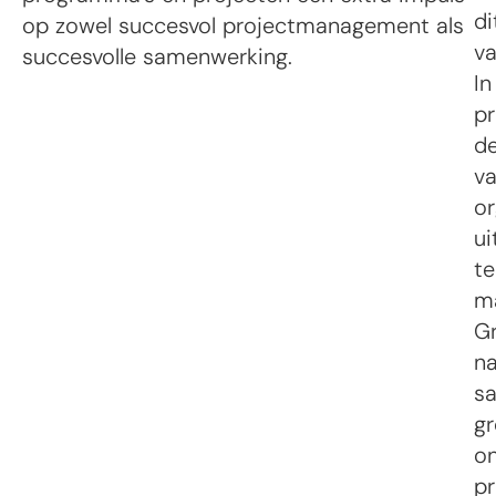
di
op zowel succesvol projectmanagement als
va
succesvolle samenwerking.
In
pr
de
va
or
ui
te
ma
Gr
na
sa
gr
on
pr