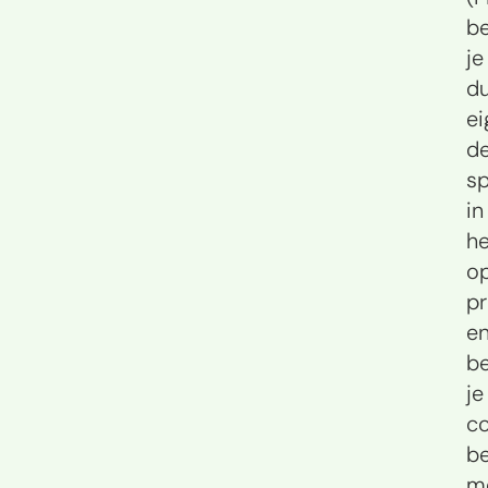
b
je
d
ei
d
sp
in
he
op
p
e
b
je
co
be
m