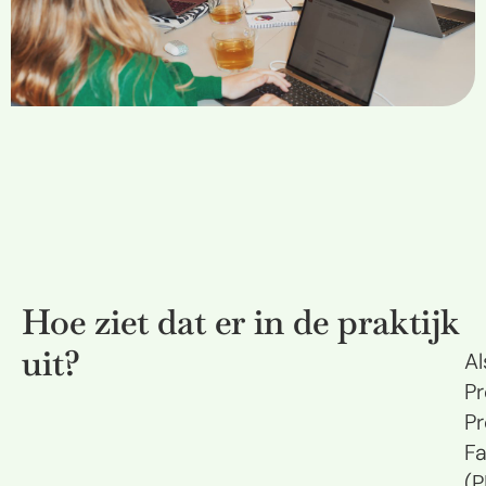
Hoe ziet dat er in de praktijk
uit?
Al
Pr
P
Fa
(P